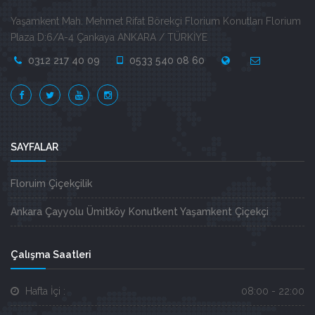
Yaşamkent Mah. Mehmet Rifat Börekçi Florium Konutları Florium
Plaza D:6/A-4 Çankaya ANKARA / TÜRKİYE
0312 217 40 09
0533 540 08 60
SAYFALAR
Floruim Çiçekçilik
Ankara Çayyolu Ümitköy Konutkent Yaşamkent Çiçekçi
Çalışma Saatleri
Hafta İçi :
08:00 - 22:00