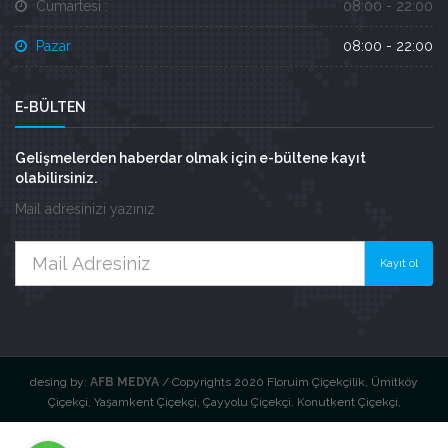
Cumartesi :
08:00 - 22:00
Pazar
08:00 - 22:00
E-BÜLTEN
Gelişmelerden haberdar olmak için e-bültene kayıt
olabilirsiniz.
Mail adresinizi yazınız
Kayıt ol
desing by:
AFB MEDYA
/ Copyrights 2020 Floruim Çiçekçilik, Ümitköy
Çiçekçi, Yaşamkent Çiçekçi, Çayyolu Çiçekçi, Konutkent Çiçekçi,